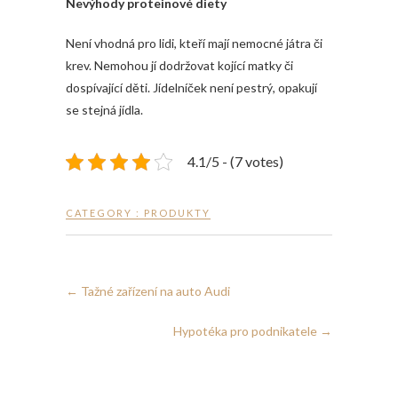
Nevýhody proteinové diety
Není vhodná pro lidi, kteří mají nemocné játra či
krev. Nemohou jí dodržovat kojící matky či
dospívající děti. Jídelníček není pestrý, opakují
se stejná jídla.
4.1/5 - (7 votes)
CATEGORY :
PRODUKTY
←
Tažné zařízení na auto Audi
Hypotéka pro podnikatele
→