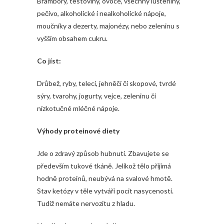
Brambory, těstoviny, ovoce, všechny luštěniny,
pečivo, alkoholické i nealkoholické nápoje,
moučníky a dezerty, majonézy, nebo zeleninu s
vyšším obsahem cukru.
Co jíst:
Drůbež, ryby, telecí, jehněčí či skopové, tvrdé
sýry, tvarohy, jogurty, vejce, zeleninu či
nízkotučné mléčné nápoje.
Výhody proteinové diety
Jde o zdravý způsob hubnutí. Zbavujete se
především tukové tkáně. Jelikož tělo přijímá
hodně proteinů, neubývá na svalové hmotě.
Stav ketózy v těle vytváří pocit nasycenosti.
Tudíž nemáte nervozitu z hladu.