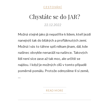
CESTOVÁNÍ
Chystáte se do JAR?
22.12.2022
Možná stejně jako já nepatříte k lidem, kteří jezdí
nanejvýš tak do blízkých a profláknutých zemí.
Možná i vás to táhne spíš někam jinam, dál, kde
našinec obvykle nenaráží na našince. Takových
lidí není sice zase až tak moc, ale určitě se
najdou. I když je možných cílů v tomto případě
poměrně pomálu. Protože odmyslíme-li si země,
…
READ MORE