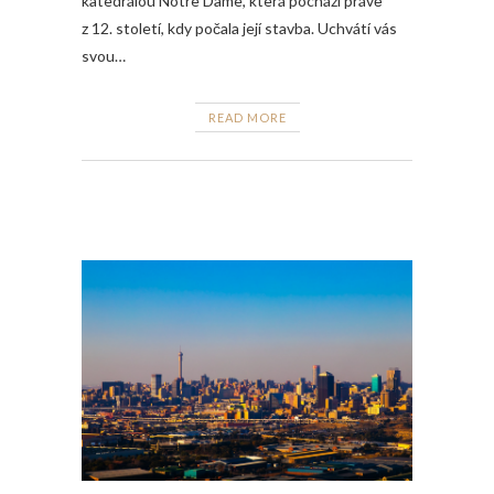
katedrálou Notre Dame, která pochází právě
z 12. století, kdy počala její stavba. Uchvátí vás
svou…
READ MORE