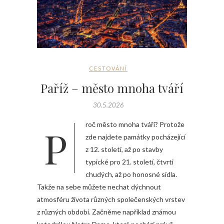
CESTOVÁNÍ
Paříž – město mnoha tváří
30.5.2026
Proč město mnoha tváří? Protože
zde najdete památky pocházející
z 12. století, až po stavby
typické pro 21. století, čtvrti
chudých, až po honosné sídla.
Takže na sebe můžete nechat dýchnout
atmosféru života různých společenských vrstev
z různých období. Začněme například známou