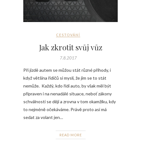
CESTOVÁNÍ
Jak zkrotit svůj vůz
7.8.2017
Při jízdě autem se můžou stát různé příhody, i
když většina řidičů si myslí, že jim se to stát
nemůže. Každý, kdo řídí auto, by však měl být
připraven i na nenadálé situace, neboť zákony
schválnosti se dějí a zrovna v tom okamžiku, kdy
to nejméně očekáváme. Právě proto asi má
sedat za volant jen…
READ MORE