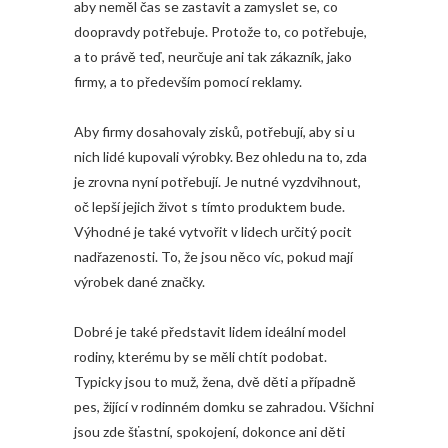
aby neměl čas se zastavit a zamyslet se, co
doopravdy potřebuje. Protože to, co potřebuje,
a to právě teď, neurčuje ani tak zákazník, jako
firmy, a to především pomocí reklamy.
Aby firmy dosahovaly zisků, potřebují, aby si u
nich lidé kupovali výrobky. Bez ohledu na to, zda
je zrovna nyní potřebují. Je nutné vyzdvihnout,
oč lepší jejich život s tímto produktem bude.
Výhodné je také vytvořit v lidech určitý pocit
nadřazenosti. To, že jsou něco víc, pokud mají
výrobek dané značky.
Dobré je také představit lidem ideální model
rodiny, kterému by se měli chtít podobat.
Typicky jsou to muž, žena, dvě děti a případně
pes, žijící v rodinném domku se zahradou. Všichni
jsou zde šťastní, spokojení, dokonce ani děti