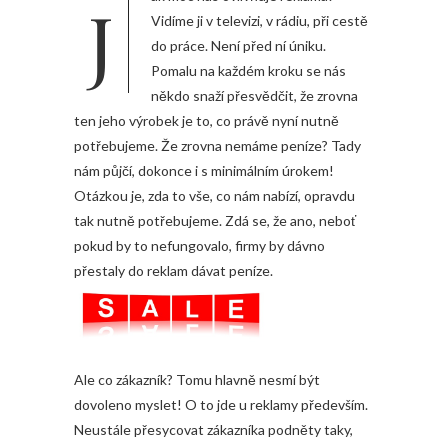
Jak moc nás ovlivňuje reklama?
Vidíme ji v televizi, v rádiu, při cestě
do práce. Není před ní úniku.
Pomalu na každém kroku se nás
někdo snaží přesvědčit, že zrovna
ten jeho výrobek je to, co právě nyní nutně
potřebujeme. Že zrovna nemáme peníze? Tady
nám půjčí, dokonce i s minimálním úrokem!
Otázkou je, zda to vše, co nám nabízí, opravdu
tak nutně potřebujeme. Zdá se, že ano, neboť
pokud by to nefungovalo, firmy by dávno
přestaly do reklam dávat peníze.
Ale co zákazník? Tomu hlavně nesmí být
dovoleno myslet! O to jde u reklamy především.
Neustále přesycovat zákazníka podněty taky,