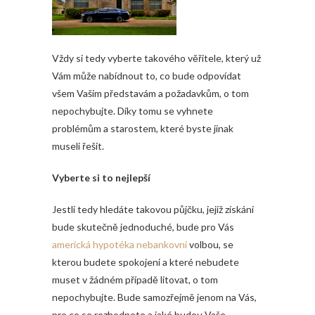
Vždy si tedy vyberte takového věřitele, který už
Vám může nabídnout to, co bude odpovídat
všem Vašim představám a požadavkům, o tom
nepochybujte. Díky tomu se vyhnete
problémům a starostem, které byste jinak
museli řešit.
Vyberte si to nejlepší
Jestli tedy hledáte takovou půjčku, jejíž získání
bude skutečně jednoduché, bude pro Vás
americká hypotéka nebankovní
volbou, se
kterou budete spokojeni a které nebudete
muset v žádném případě litovat, o tom
nepochybujte. Bude samozřejmě jenom na Vás,
pro co se rozhodnete a jaké budou Vaše