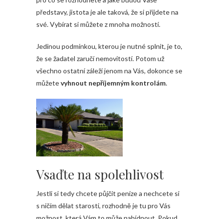
představy, jistota je ale taková, že si přijdete na
své. Vybírat si můžete z mnoha možností.
Jedinou podmínkou, kterou je nutné splnit, je to,
že se žadatel zaručí nemovitostí. Potom už
všechno ostatní záleží jenom na Vás, dokonce se
můžete
vyhnout nepříjemným kontrolám
.
Vsaďte na spolehlivost
Jestli si tedy chcete půjčit peníze a nechcete si
s ničím dělat starosti, rozhodně je tu pro Vás
možnost, která Vám to může nabídnout. Pokud